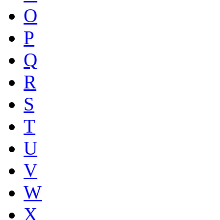
O
P
Q
R
S
T
U
V
W
X