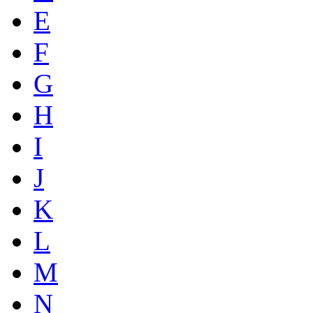
E
F
G
H
I
J
K
L
M
N