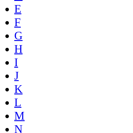
E
F
G
H
I
J
K
L
M
N