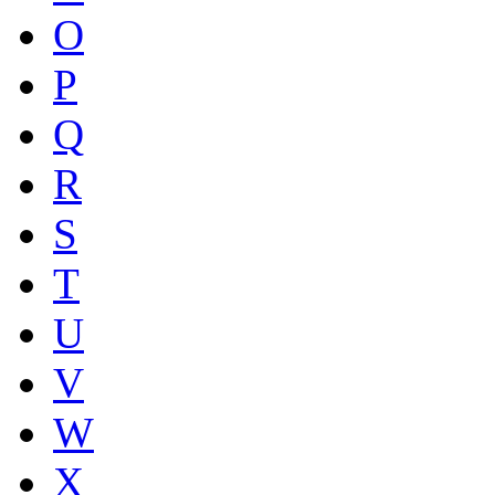
O
P
Q
R
S
T
U
V
W
X