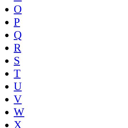
O
P
Q
R
S
T
U
V
W
X