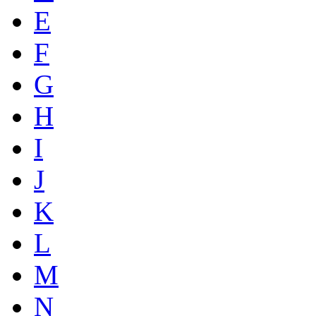
E
F
G
H
I
J
K
L
M
N