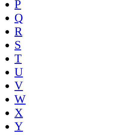
P
Q
R
S
T
U
V
W
X
Y