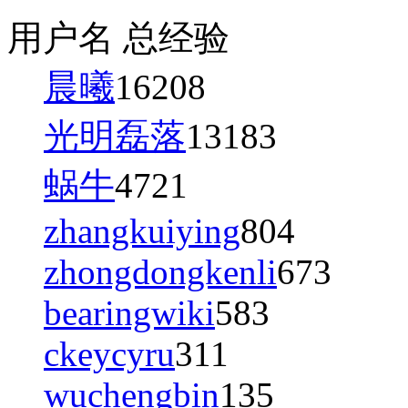
用户名
总经验
晨曦
16208
光明磊落
13183
蜗牛
4721
zhangkuiying
804
zhongdongkenli
673
bearingwiki
583
ckeycyru
311
wuchengbin
135