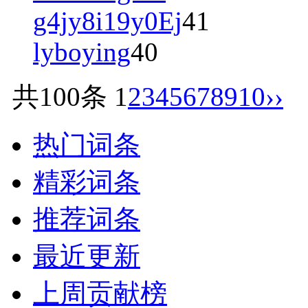
g4jy8i19y0Ej
41
lyboying
40
共100条
1
2
3
4
5
6
7
8
9
10
››
热门词条
精彩词条
推荐词条
最近更新
上周贡献榜