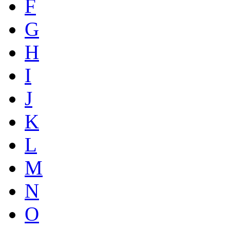
F
G
H
I
J
K
L
M
N
O