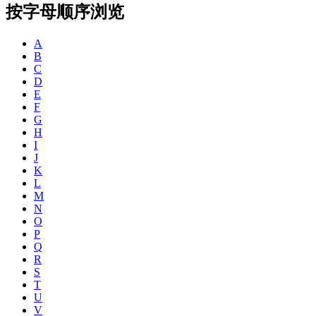
按字母顺序浏览
A
B
C
D
E
F
G
H
I
J
K
L
M
N
O
P
Q
R
S
T
U
V