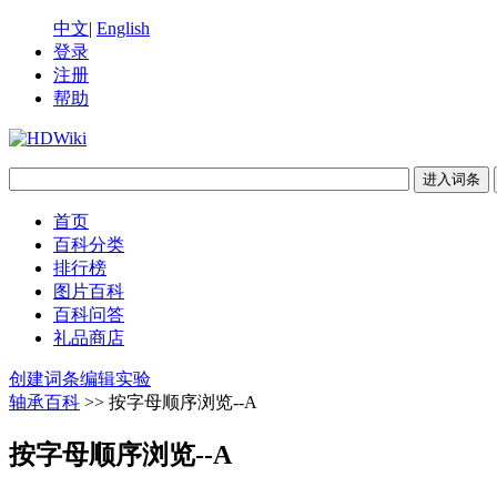
中文
|
English
登录
注册
帮助
首页
百科分类
排行榜
图片百科
百科问答
礼品商店
创建词条
编辑实验
轴承百科
>> 按字母顺序浏览--A
按字母顺序浏览--A