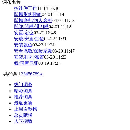
词条名称
按计件工作
11-14 16:36
凹槽形的砂轮
04-01 11:14
凹槽磨削/切入磨削
04-01 11:13
凹部/凹槽/退刀槽
04-01 11:12
安置/定位
03-25 16:48
安放/安置/定位
03-22 11:31
安装就位
03-22 11:31
安全系数/保险系数
03-20 11:47
安装/排列/布置
03-20 11:23
氨/阿摩尼亚
03-19 17:24
共89条
1
2
3
4
5
6
7
8
9
››
热门词条
精彩词条
推荐词条
最近更新
上周贡献榜
总贡献榜
人气指数