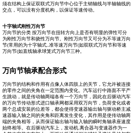
须在结构上保证双联式万向节中心位于主销轴线与半轴轴线的
交点，可以没有分度机构，以保证等速传动。
十字轴式刚性万向节
万向节的分类 按万向节在扭转方向上是否有明显的弹性可分
为刚性万向节和挠性万向节。刚性万向节又可分为不等速万向
节(常用的为十字轴式..准等速万向节(如双联式万向节和等速
万向节(如直线轴承球笼式万向节三种。
万向节轴承配合形式
万向节的结构和作用有点像人体四肢上的关节，它允许被连接
的零件之间的夹角在一定范围内变化。汽车运行中路面不平产
生跳动，就是传动轴两端各有一个万向节，因此在后驱动汽车
的万向节传动形式进口轴承网都采用双万向节，负荷变化或者
两个总成安装的位差等，都会使得变速器输出轴与驱动桥主减
速器输入轴之间的夹角和距离发生变化，其作用是使传动轴两
端的夹角相等，从而保证输出轴与输入轴的瞬时角轴承座速度
始终相等。在后驱动汽车上，发动机.离合器与变速器作为一