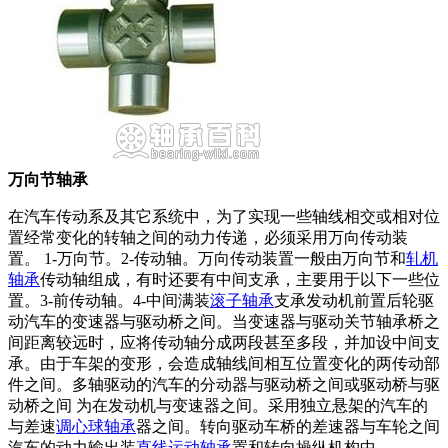
万向节轴承
在汽车传动系及其它系统中，为了实现一些轴线相交或相对位
置经常变化的转轴之间的动力传递，必须采用万向传动装
置。 1-万向节。2-传动轴。万向传动装置一般由万向节和
轧机
轴承
传动轴组成，有时还要有中间支承，主要用于以下一些位
置。3-前传动轴。4-中间满装
滚子轴承
支承发动机前置后轮驱
动汽车的变速器与驱动桥之间。当变速器与驱动关节轴承桥之
间距离较远时，应将传动轴分成两段甚至多段，并加设中间支
承。由于车架的变形，会造成轴线间相互位置变化的两传动部
件之间。多轴驱动的汽车的分动器与驱动桥之间或驱动桥与驱
动桥之间 为在发动机与变速器之间。采用独立悬架的汽车的
与差速
调心球轴承
器之间。转向驱动车桥的差速器与车轮之间
汽车的动力输出装
直线运动轴承
置和转向操纵机构中。