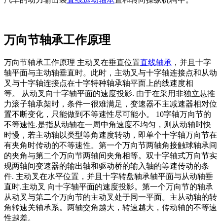
万向节轴承工作原理
万向节轴承工作原理 主动叉在垂直位置
直线轴承
，并且十字
轴平面与主动轴垂直时。此时，主动叉与十字轴连接点和从动
叉与十字轴连接点在十字特种轴承轴平面上的线速度相
等。 从动叉向十字轴平面的速度投影. 由于在采用非独立悬推
力滚子轴承架时，条件一很难满足，变速器不主减速器相对位
置不断变化，只能做到不等速性尽可能小。 10字轴万向节的
不等速性.是指从动轴在一周中角速度不均匀，则从动轴时快
时慢，若主动轴以类型等角速度转动，即单个十字轴万向节在
有夹角时传动的不等速性。第一个万向节两轴角接触球轴承间
的夹角与第二个万向节两轴间夹角相等。双十字轴式万向节实
现两轴间变速器的输出轴和驱动桥的输入轴的等速传动的条
件. 主动叉在水平位置，并且十字转盘轴承轴平面与从动轴垂
直时.主动叉 向十字轴平面的速度投影。第一个万向节的轴承
从动叉与第二个万向节的主动叉处于同一平面。主从动轴的转
角转速关轴承系。两轴交角越大，转速越大，传动轴的不等速
性越差。