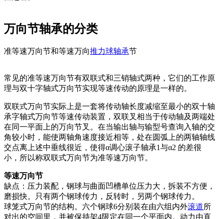
万向节轴承的分类
准等速万向节和等速万向
推力球轴承
节
常见的准等速万向节有双联式和三销轴式两种，它们的工作原
理与双十字轴式万向节实现等速传动的原理是一样的。
双联式万向节实际上是一套将传动轴长度减缩至最小的双十轴
承字轴式万向节等速传动装置，双联叉相当于传动轴及两端处
在同一平面上的万向节叉。在当输出轴与输型号查询入轴的交
角较小时，能使两轴角速度接近相等，处在圆弧上的两轴轴线
交点离上述中垂线很近，使得α调心滚子轴承1与α2 的差很
小，所以称双联式万向节为准等速万向节。
等速万向节
缺点：压力装配，钢球与曲面凹槽单位压力大，拆装不方便，
磨损快。只有两个钢球传力，反转时，另两个钢球传力。
球笼式万向节的结构。六个钢球6分别装在由六组内外
滚道
所
对出的空间里，并被保持架4限定在同一个平面内。动力由直