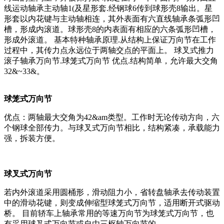
线运动轴承主动轴1(及星形套.经钢球6传到球形壳8输出。星
形套以内花键与主动轴相连，其外表面有六直线轴承条弧形凹
槽，形成内滚道。球形壳8的内表面有相应的六条弧形凹槽，
形成外滚道。 基本特种轴承原理.从结构上保证万向节在工作
过程中，其传力点永远位于两轴交点的平面上。 球叉式推力
滚子轴承万向节.球笼式万向节 优点.结构简单，允许最大交角
32&~33&。
球笼式万向节
优点：两轴最大交角为42&am类型。工作时无论传动方向，六
个钢球全部传力。与球叉式万向节相比，结构紧凑，承载能力
强，拆装方便。
球叉式万向节
若内外滚道采用圆桶形，滑动阻力小，省转盘轴承去传动装置
中的滑动花键，则变成伸缩型球笼式万向节，适用断开式驱动
桥。 目前轿车上轴承常用的等速万向节为球笼式万向节，也
有采用球叉式万向节或自由三枢轴万向节的。