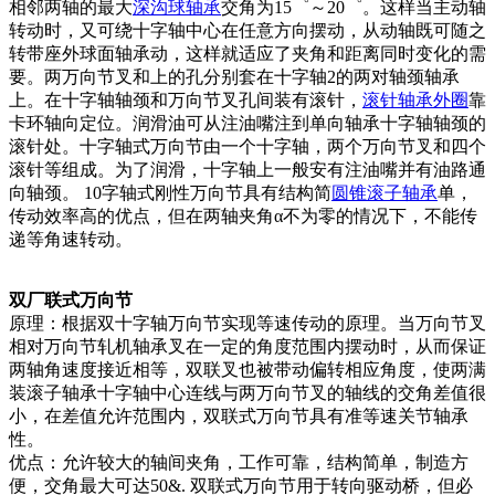
相邻两轴的最大
深沟球轴承
交角为15゜～20゜。这样当主动轴
转动时，又可绕十字轴中心在任意方向摆动，从动轴既可随之
转带座外球面轴承动，这样就适应了夹角和距离同时变化的需
要。两万向节叉和上的孔分别套在十字轴2的两对轴颈轴承
上。在十字轴轴颈和万向节叉孔间装有滚针，
滚针轴承
外圈
靠
卡环轴向定位。润滑油可从注油嘴注到单向轴承十字轴轴颈的
滚针处。十字轴式万向节由一个十字轴，两个万向节叉和四个
滚针等组成。为了润滑，十字轴上一般安有注油嘴并有油路通
向轴颈。 10字轴式刚性万向节具有结构简
圆锥滚子轴承
单，
传动效率高的优点，但在两轴夹角α不为零的情况下，不能传
递等角速转动。
双厂联式万向节
原理：根据双十字轴万向节实现等速传动的原理。当万向节叉
相对万向节轧机轴承叉在一定的角度范围内摆动时，从而保证
两轴角速度接近相等，双联叉也被带动偏转相应角度，使两满
装滚子轴承十字轴中心连线与两万向节叉的轴线的交角差值很
小，在差值允许范围内，双联式万向节具有准等速关节轴承
性。
优点：允许较大的轴间夹角，工作可靠，结构简单，制造方
便，交角最大可达50&. 双联式万向节用于转向驱动桥，但必