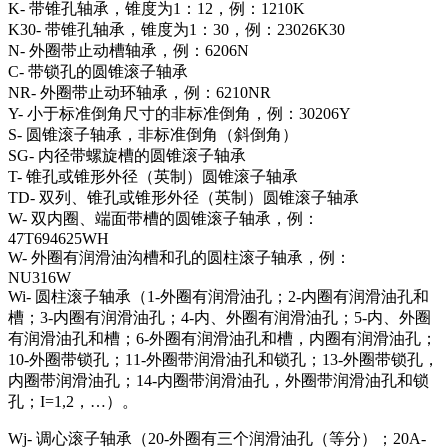
K- 带锥孔轴承，锥度为1：12，例：1210K
K30- 带锥孔轴承，锥度为1：30，例：23026K30
N- 外圈带止动槽轴承，例：6206N
C- 带锁孔的圆锥滚子轴承
NR- 外圈带止动环轴承，例：6210NR
Y- 小于标准倒角尺寸的非标准倒角，例：30206Y
S- 圆锥滚子轴承，非标准倒角（斜倒角）
SG- 内径带螺旋槽的圆锥滚子轴承
T- 锥孔或锥形外径（英制）圆锥滚子轴承
TD- 双列、锥孔或锥形外径（英制）圆锥滚子轴承
W- 双内圈、端面带槽的圆锥滚子轴承，例：
47T694625WH
W- 外圈有润滑油沟槽和孔的圆柱滚子轴承，例：
NU316W
Wi- 圆柱滚子轴承（1-外圈有润滑油孔；2-内圈有润滑油孔和
槽；3-内圈有润滑油孔；4-内、外圈有润滑油孔；5-内、外圈
有润滑油孔和槽；6-外圈有润滑油孔和槽，内圈有润滑油孔；
10-外圈带锁孔；11-外圈带润滑油孔和锁孔；13-外圈带锁孔，
内圈带润滑油孔；14-内圈带润滑油孔，外圈带润滑油孔和锁
孔；I=1,2，…）。
Wj- 调心滚子轴承（20-外圈有三个润滑油孔（等分）；20A-