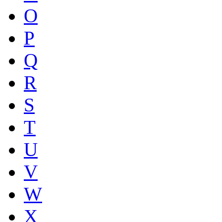
O
P
Q
R
S
T
U
V
W
X