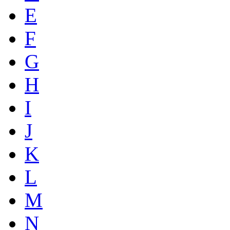
E
F
G
H
I
J
K
L
M
N