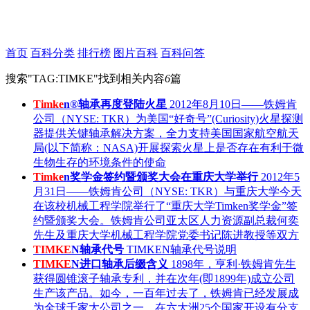
首页
百科分类
排行榜
图片百科
百科问答
搜索"
TAG:TIMKE
"找到相关内容
6
篇
Timke
n®轴承再度登陆火星
2012年8月10日——铁姆肯
公司（NYSE: TKR）为美国“好奇号”(Curiosity)火星探测
器提供关键轴承解决方案，全力支持美国国家航空航天
局(以下简称：NASA)开展探索火星上是否存在有利于微
生物生存的环境条件的使命
Timke
n奖学金签约暨颁奖大会在重庆大学举行
2012年5
月31日——铁姆肯公司（NYSE: TKR）与重庆大学今天
在该校机械工程学院举行了“重庆大学Timken奖学金”签
约暨颁奖大会。铁姆肯公司亚太区人力资源副总裁何奕
先生及重庆大学机械工程学院党委书记陈进教授等双方
TIMKE
N轴承代号
TIMKEN轴承代号说明
TIMKE
N进口轴承后缀含义
1898年，亨利·铁姆肯先生
获得圆锥滚子轴承专利，并在次年(即1899年)成立公司
生产该产品。如今，一百年过去了，铁姆肯已经发展成
为全球千家大公司之一，在六大洲25个国家开设有分支